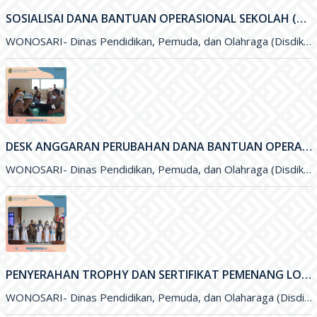
SOSIALISAI DANA BANTUAN OPERASIONAL SEKOLAH (BOS) KINERJA TAHUN 2021
WONOSARI- Dinas Pendidikan, Pemuda, dan Olahraga (Disdikpora) Kabupaten Gunungkidul melalui Subbagian Perencanaan menyelengarakan kegiatan Sosialisai Dana Bantuan Operasional Sekolah (BOS
DESK ANGGARAN PERUBAHAN DANA BANTUAN OPERASIONAL SEKOLAH (BOS) 2021
WONOSARI- Dinas Pendidikan, Pemuda, dan Olahraga (Disdikpora) Kabupaten Gunungkidul menyelenggarakan kegiatan Desk Anggaran Perubahan Dana Bantuan Operasional Sekolah&nbsp; (BOS
PENYERAHAN TROPHY DAN SERTIFIKAT PEMENANG LOMBA OLIMPIADE SAINS NASIONAL (OSN) DAN FESTIVAL LOMBA SENI NASIONAL (FLSSN) JENJANG SMP TINGKAT KABUPATEN
WONOSARI- Dinas Pendidikan, Pemuda, dan Olaharaga (Disdikpora) Kabupaten Gunungkidul melalui Bidang Sekolah Menegah Pertama (SMP) melaksanakan kegiatan penyerahan Trophy dan