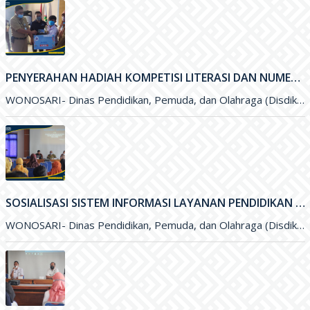
PENYERAHAN HADIAH KOMPETISI LITERASI DAN NUMERASI TINGKAT NASIONAL
WONOSARI- Dinas Pendidikan, Pemuda, dan Olahraga (Disdikpora) Kabupaten Gunungkidul bekerja sama dengan Pesona Edu, Bank BCA, dan Pabrik Minuman Hillo
SOSIALISASI SISTEM INFORMASI LAYANAN PENDIDIKAN (SILANDIK) TAHUN 2021
WONOSARI- Dinas Pendidikan, Pemuda, dan Olahraga (Disdikpora) Kabupaten Gunungkidul bersama Badan Perencanaan Pembangunan Daerah (Bappeda) Kabupaten Gunungkidul menyelenggarakan kegiatan Sosialisasi