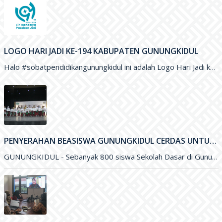
LOGO HARI JADI KE-194 KABUPATEN GUNUNGKIDUL
Halo #sobatpendidikangunungkidul ini adalah Logo Hari Jadi ke-194 Kabupaten Gunungkidul yang merupakan karya Saudara Blasius Yudhatama dengan mengusung tema
PENYERAHAN BEASISWA GUNUNGKIDUL CERDAS UNTUK PENINGKATAN KUALITAS PENDIDIKAN DI KABUPATEN GUNUNGKIDUL
GUNUNGKIDUL - Sebanyak 800 siswa Sekolah Dasar di Gunungkidul menerima Beasiswa Gunungkidul Cerdas dengan besaran per tahun sejumlah Rp. 500 ribu