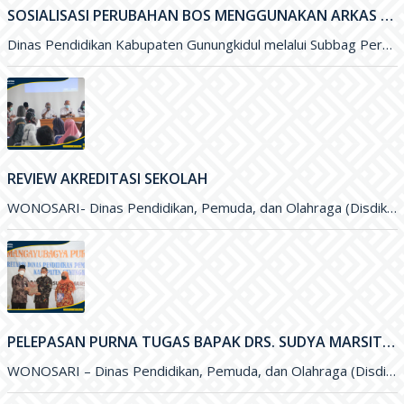
SOSIALISASI PERUBAHAN BOS MENGGUNAKAN ARKAS TAHUN 2022 MELALUI ZOOM MEETING
Dinas Pendidikan Kabupaten Gunungkidul melalui Subbag Perencanaan melakukan Sosialisasi Perubahan Anggaran Dana BOS menggunakan ARKAS Tahun 2022 melalui media Zoom
REVIEW AKREDITASI SEKOLAH
WONOSARI- Dinas Pendidikan, Pemuda, dan Olahraga (Disdikpora) Kabupaten Gunungkidul melalui Bidang Sekolah Menegah Pertama menyelenggarakan Review Akreditasi Sekolah. Kegiatan yang
PELEPASAN PURNA TUGAS BAPAK DRS. SUDYA MARSITA, M.M. SELAKU SEKRETARIS DISDIKPORA KABUPATEN GUNUNGKIDUL
WONOSARI – Dinas Pendidikan, Pemuda, dan Olahraga (Disdikpora) Kabupaten Gunungkidul menyelenggarakan kegiatan Pelepasan Purna Tugas Bapak Drs. Sudya Marsita, M.M